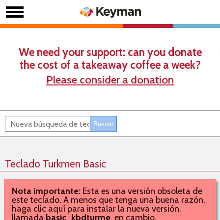
We need your support: can you donate
the cost of a takeaway coffee a week?
Please consider a donation
Teclado Turkmen Basic
Nota importante:
Esta es una versión obsoleta de
este teclado. A menos que tenga una buena razón,
haga clic aquí para instalar la nueva versión,
llamada
basic_kbdturme
, en cambio.