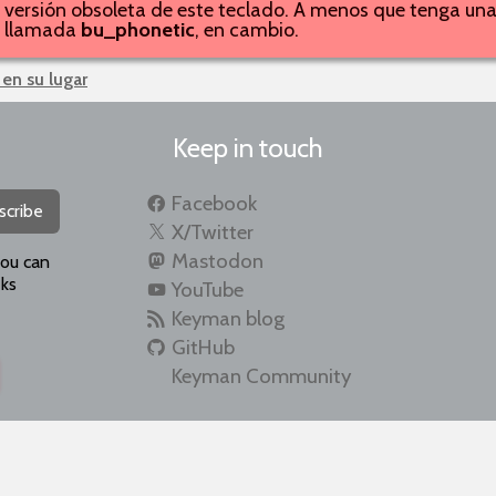
 versión obsoleta de este teclado. A menos que tenga una
n, llamada
bu_phonetic
, en cambio.
 en su lugar
Keep in touch
Facebook
scribe
X/Twitter
Mastodon
you can
ks
YouTube
Keyman blog
GitHub
Keyman Community