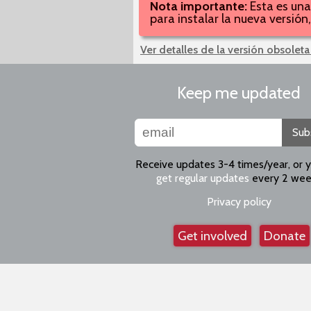
Nota importante:
Esta es una
para instalar la nueva versió
Ver detalles de la versión obsoleta
Keep me updated
Sub
Receive updates 3-4 times/year, or 
get regular updates
every 2 wee
Privacy policy
Get involved
Donate