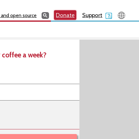
Search
Search
Donate
Search
Donate
Support
Search
 and open source
 coffee a week?