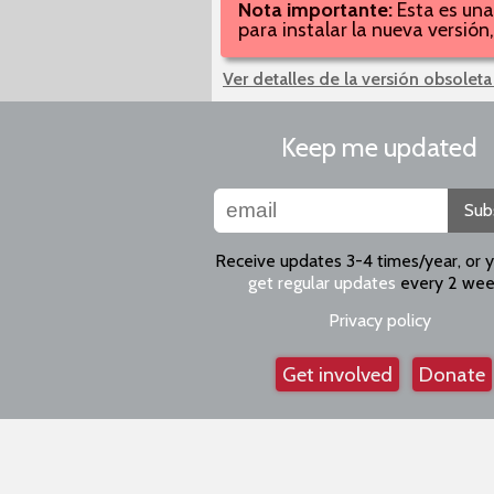
Nota importante:
Esta es una
para instalar la nueva versió
Ver detalles de la versión obsoleta
Keep me updated
Sub
Receive updates 3-4 times/year, or 
get regular updates
every 2 wee
Privacy policy
Get involved
Donate