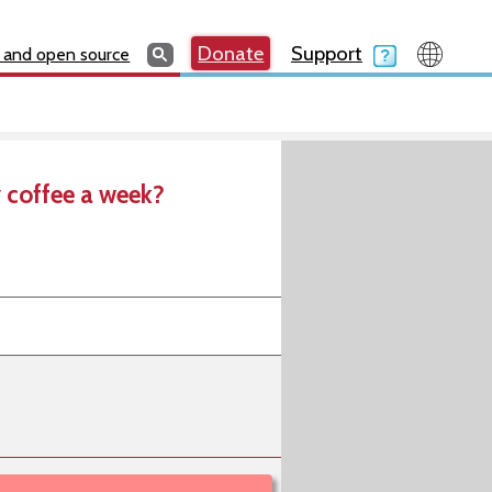
Search
Search
Donate
Search
Donate
Support
Search
 and open source
 coffee a week?