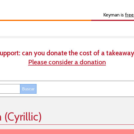
s
About
Developer
Keyman is
free
upport: can you donate the cost of a takeaway
Please consider a donation
(Cyrillic)