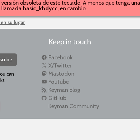
 versión obsoleta de este teclado. A menos que tenga una
n, llamada
basic_kbdycc
, en cambio.
 en su lugar
Keep in touch
Facebook
scribe
X/Twitter
Mastodon
you can
ks
YouTube
Keyman blog
GitHub
Keyman Community