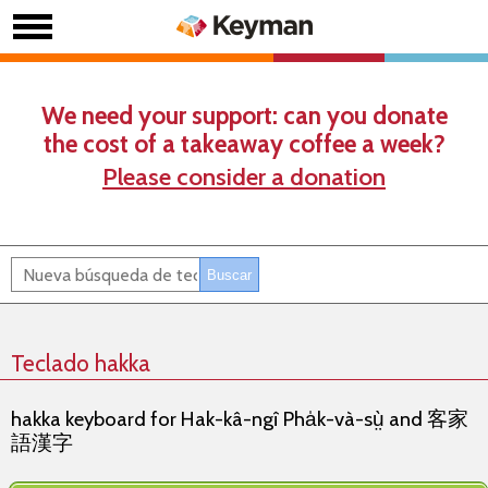
We need your support: can you donate
the cost of a takeaway coffee a week?
Please consider a donation
Teclado hakka
hakka keyboard for Hak-kâ-ngî Pha̍k-và-sṳ̀ and 客家
語漢字