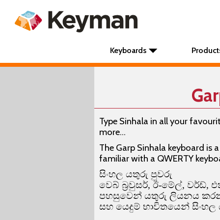
Keyboards
Product
Gar
Type Sinhala in all your favou
more...
The Garp Sinhala keyboard is a
familiar with a QWERTY keyboard
සිංහල යතුරු පුවරු
වෙබ් බ්‍රවුසර්, ඊ-මේල්, වර්
පහසුවෙන් යතුරු ලියනය කරන
සහ යෙදුම් භාවිතයෙන් සිංහල 