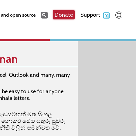
Search
Donate
Support
Search
 and open source
yman
Excel, Outlook and many, many
 be easy to use for anyone
hala letters.
ණක වැඩසටහන් මත සිංහල
ු නොකර මෙම යතුරු පුවරු
නීති වලින් සමන්විත වේ.