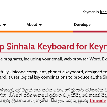
Keyman is
free
s
About
Developer
p Sinhala Keyboard for Ke
rite programs, including your email, web browser, Word, 
 fully Unicode compliant, phonetic keyboard, designed to
. It uses logical key combinations to produce all the Sin
ඩ්, එක්සෙල්, අවුට්ලුක් සහ තවත් බොහෝ ප්‍රියතම පරිග
්න. ඔබගේ පරිගණකයේ දෘඩාංග වල කිසිදු වෙනසක් සිද
යතුරු ලියනය කල හැකිය. සියලුම යතුරු පුවරු
Unicode