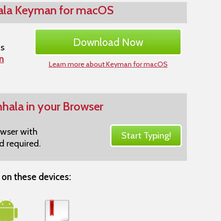
hala Keyman for macOS
Download Now
ns
n
Learn more about Keyman for macOS
nhala in your Browser
owser with
Start Typing!
 required.
on these devices: