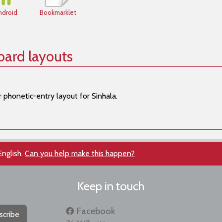
ndroid
Bookmarklet
oard layouts
 phonetic-entry layout for Sinhala.
English.
Can you help make this happen?
Keep in touch
Facebook
scribe