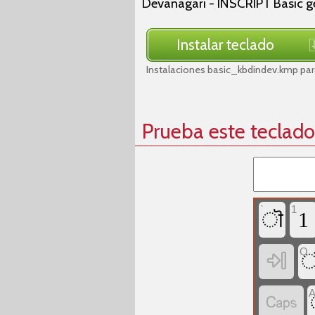
Devanagari - INSCRIPT Basic 
Instalar teclado
Instalaciones basic_kbdindev.kmp pa
Prueba este teclado
`
1
ॊ
1
Q

