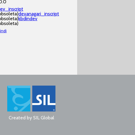
0.0
ev_inscript
obsoleta)
devanagari_inscript
obsoleta)
kbdindev
obsoleta)
indi
Created by
SIL Global