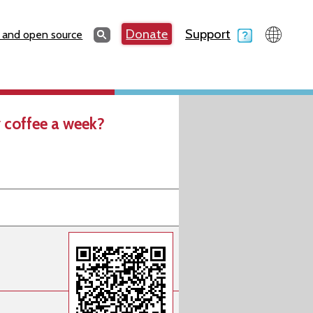
Search
Donate
Support
Search
 and open source
 coffee a week?