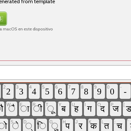
generated from template
ra macOS en este dispositivo
2
3
4
5
6
7
8
9
0
-
2
3
4
5
6
7
8
9
0
-
W
E
R
T
Y
U
I
O
P
[
ौ
ै
ा
ी
ू
ब
ह
ग
द
ज
A
S
D
F
G
H
J
K
L
;
'
ो
े
्
ि
ु
प
र
क
त
च