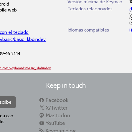
Versión mínima de Keyman
1
roid
Teclados relacionados
d
bile web
(
(
(
Idiomas compatibles
H
con el teclado
e/basic/basic_kbdindev
9-16 21:14
an.com/keyboards/basic_kbdindev
Keep in touch
Facebook
scribe
X/Twitter
Mastodon
you can
ks
YouTube
Keyman blog