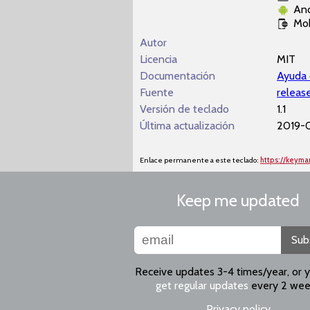
And
Mo
Autor
Licencia
MIT
Documentación
Ayuda 
Fuente
releas
Versión de teclado
1.1
Última actualización
2019-0
Enlace permanente a este teclado:
https://keym
Keep me updated
Sub
Receive updates 3-4 times/year, or 
get regular updates
every 2 wee
Privacy policy