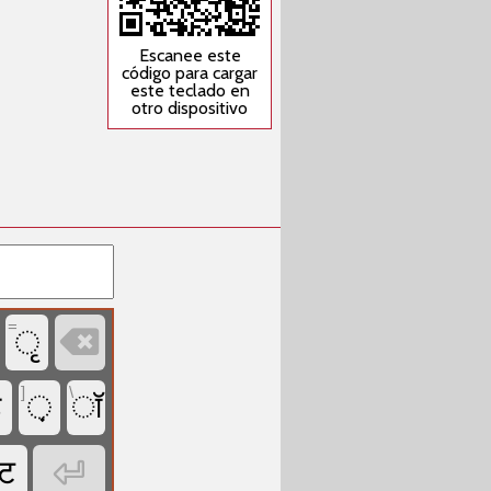
Escanee este
código para cargar
este teclado en
otro dispositivo
=

ृ
]
\
ड
़
ॉ

ट