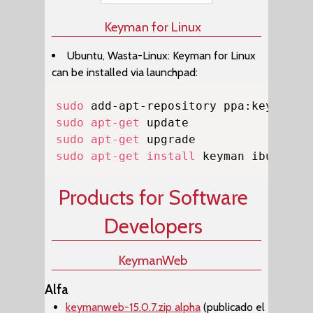
Keyman for Linux
Ubuntu, Wasta-Linux: Keyman for Linux
can be installed via launchpad:
Copy
sudo
sudo
apt-get
sudo
apt-get
sudo
apt-get
install
 keyman ibus-key
Products for Software
Developers
KeymanWeb
Alfa
keymanweb-15.0.7.zip alpha
(publicado el