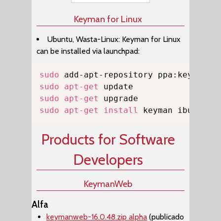
Keyman for Linux
Ubuntu, Wasta-Linux: Keyman for Linux
can be installed via launchpad:
Copy
sudo
sudo
apt-get
sudo
apt-get
sudo
apt-get
install
 keyman ibus-key
Products for Software
Developers
KeymanWeb
Alfa
keymanweb-16.0.48.zip alpha
(publicado