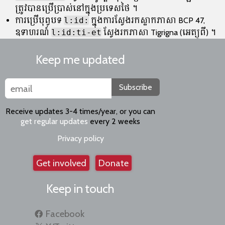
ត្រូវបាន​ប្រើប្រាស់​នៅក្នុង​ប្រទេស​ថៃ។
ការប្រើបុព្វបទ
l:id:
ក្នុងការស្វែងរកស្លាកភាសា BCP 47,
ឧទាហរណ៍
l:id:ti-et
ស្វែងរកភាសា Tigrigna (អេត្យូពី)។
Keep me updated
Subscribe
Receive updates 3-4 times/year, or you can
get regular updates
every 2 weeks
Privacy policy
Get involved
Donate
Keep in touch
Facebook