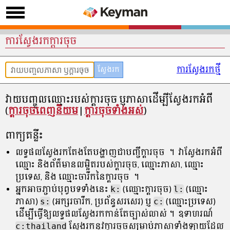
ការស្វែងរកក្តារចុច
ការស្វែងរកថ្មី
វាយបញ្ចូលឈ្មោះរបស់ក្ដារចុច ឫភាសាដើម្បីស្វែងរកអំពី
(
ក្ដារចុចពេញនិយម
|
ក្ដារចុចទាំងអស់
)
ពាក្យគន្លឹះ
លទ្ធផល​ស្វែងរក​តែងតែ​បង្ហាញ​ជា​បញ្ជី​ក្ដារចុច ។ វាស្វែងរកអំពី
ឈ្មោះ និងព័ត៌មានលម្អិតរបស់ក្ដារចុច, ឈ្មោះភាសា, ឈ្មោះ
ប្រទេស, និង ឈ្មោះចារឹកនៃក្ដារចុច ។
អ្នកអាចភ្ជាប់បុព្វបទទាំងនេះ
k:
(ឈ្មោះក្ដារចុច)
l:
(ឈ្មោះ
ភាសា)
s:
(អក្សរចារឹក, ប្រព័ន្ធសរសេរ) ឫ
c:
(ឈ្មោះប្រទេស)
ដើម្បីធ្វើឱ្យលទ្ធផលស្វែងរកកាន់តែច្បាស់លាស់។ ឧទាហរណ៍
c:thailand
ស្វែងរក​នូវ​ក្ដារចុច​សម្រាប់​ភាសា​ទាំងឡាយ​ដែល​