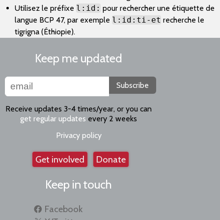
Utilisez le préfixe
l:id:
pour rechercher une étiquette de
langue BCP 47, par exemple
l:id:ti-et
recherche le
tigrigna (Éthiopie).
Keep me updated
Subscribe
Receive updates 3-4 times/year, or you can
get regular updates
every 2 weeks
Privacy policy
Get involved
Donate
Keep in touch
Facebook