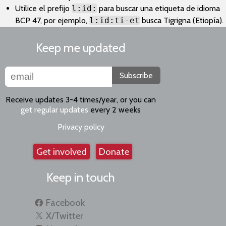
Utilice el prefijo
l:id:
para buscar una etiqueta de idioma
BCP 47, por ejemplo,
l:id:ti-et
busca Tigrigna (Etiopía).
Keep me updated
Subscribe
Receive updates 3-4 times/year, or you can
get regular updates
every 2 weeks
Privacy policy
Get involved
Donate
Keep in touch
Facebook
X/Twitter