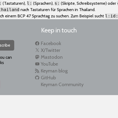
:
(Tastaturen),
l:
(Sprachen),
s:
(Skripte, Schreibsysteme) oder
thailand
nach Tastaturen für Sprachen in Thailand.
h einem BCP 47 Sprachtag zu suchen. Zum Beispiel sucht
l:id
Keep in touch
Facebook
scribe
X/Twitter
Mastodon
you can
ks
YouTube
Keyman blog
GitHub
Keyman Community