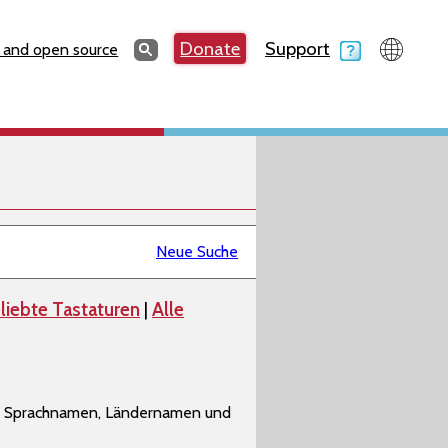
Search
Donate
Support
Search
 and open source
Neue Suche
liebte Tastaturen
|
Alle
ls, Sprachnamen, Ländernamen und