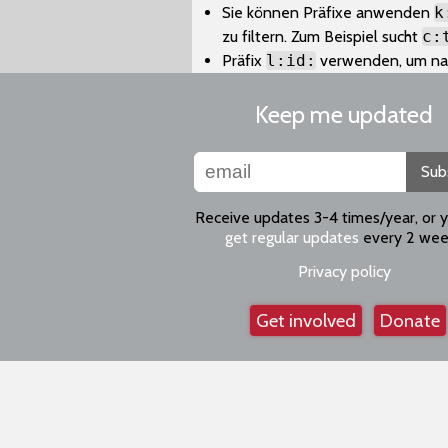
Sie können Präfixe anwenden
k
zu filtern. Zum Beispiel sucht
c:
Präfix
l:id:
verwenden, um nac
Keep me updated
Sub
Receive updates 3-4 times/year, or 
get regular updates
every 2 wee
Privacy policy
Get involved
Donate